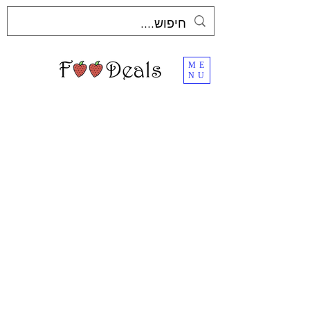
ME
NU