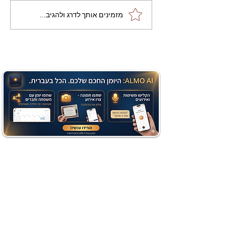
מתכון מנצח עוגת מייפל
מזמינים אותך לדרג ולהגיב...
שוקולד בחושה וקלה - זיוה
כהן