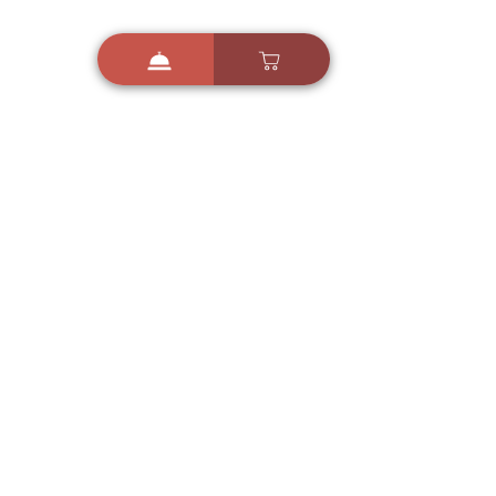
i
X
ברכות ואיחולים - אפליקציית הברכות של ישראל
ברכות ליום הולדת, ברכות
לחגים, ברכות לאירועים ועוד!
הורידו בחינם עכשיו ושלחו
ברכה לאהובים
הורדה