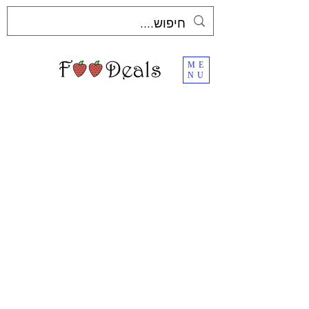
ME
NU