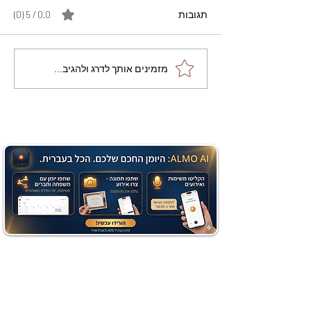
תגובות
0.0 / 5 ‏(0)
מתכון מנצח עוגת מייפל
מזמינים אותך לדרג ולהגיב...
שוקולד בחושה וקלה - זיוה
כהן