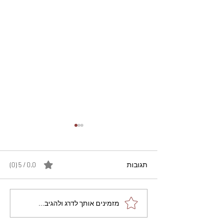
תגובות
0.0 / 5 ‏(0)
מתכון מנצח עוגת מייפל
מזמינים אותך לדרג ולהגיב...
שוקולד בחושה וקלה - זיוה