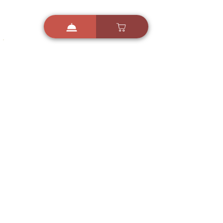
i
X
ברכות ואיחולים - אפליקציית הברכות של ישראל
ברכות ליום הולדת, ברכות
לחגים, ברכות לאירועים ועוד!
הורידו בחינם עכשיו ושלחו
ברכה לאהובים
הורדה