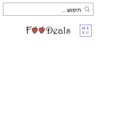
ME
NU