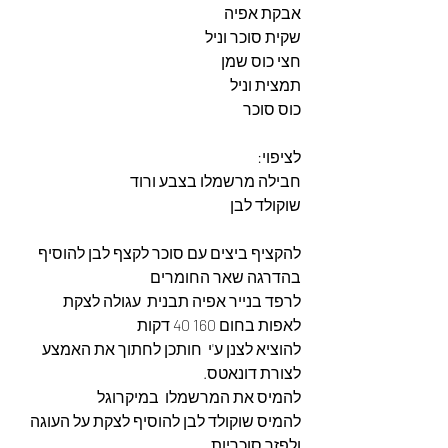
אבקת אפיה
שקית סוכר וניל
חצי כוס שמן
תמצית וניל
כוס סוכר
לציפוי:
חבילה מרשמלו בצבע ורוד
שוקולד לבן
להקציף ביצים עם סוכר לקצף לבן להוסיף 
בהדרגה שאר החומרים
לרפד בנייר אפיה תבנית  עגולה לצקת 
לאפות בחום 160 40 דקות
להוציא לצנן ע'י  חותכן לחתוך את האמצע 
לצורת דונאטס.
להמיס את המרשמלו  במיקרוגל
להמיס שוקולד לבן להוסיף לצקת על העוגה 
ולפזר סוכריות