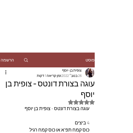
הרשמה
פוסט
צופית בן-יוסף
26 בנוב׳ 2022
זמן קריאה 1 דקות
עוגה בצורת דונטס - צופית בן
יוסף
דירוג של NaN מתוך 5 כוכבים
עוגה בצורת דונטס - צופית בן יוסף
4 ביצים
כוס קמח תפ"א או כוס קמח רגיל