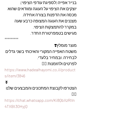
בנייר אפייה (לספיגת עודפי הציפוי).
יוצקים את הציפוי על העוגה ומוודאים שהוא 
מכסה את הדפנות בצורה אחידה.
מצננים את העוגה המצופה כרבע שעה 
במקרר להתמצקות הציפוי.
מגישים בטמפרטורת החדר.
*********
מוצר מומלץ❣️
משטח האפייה המקורי והאיכותי בשני גדלים 
לבחירה, ובמחיר בלעדי.
לפרטים ולהזמנות 👇🏼
https://www.hadealhayomi.co.il/product
s/item/3846
⏬
הצטרפו לקבוצת המתכונים והמבצעים שלנו 
👇🏽
https://chat.whatsapp.com/Ki8QbXzRlIn
4TXBt30HyjQ