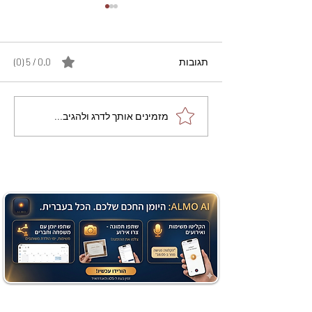
תגובות
0.0 / 5 ‏(0)
מתכון מנצח עוגת מייפל
מזמינים אותך לדרג ולהגיב...
שוקולד בחושה וקלה - זיוה
כהן