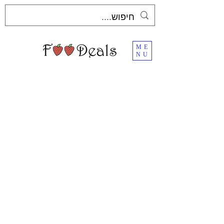
ME
NU