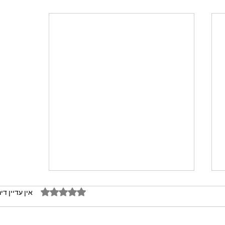
דירוג של 0 מתוך 5 כוכבים
אין עדיין די