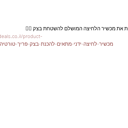
ות את מכשיר הלחיצה המושלם להשטחת בצק 👇🏽
eals.co.il/product-
page/מכשיר-לחיצה-ידני-מתאים-להכנת-בצק-פריך-טורטי