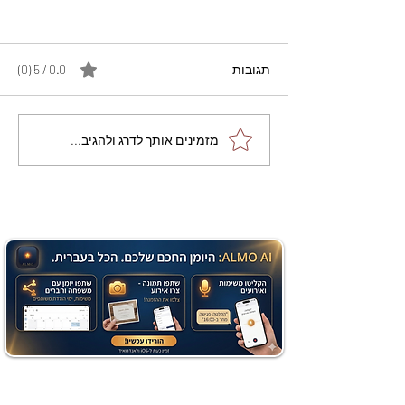
תגובות
0.0 / 5 ‏(0)
מתכון מנצח עוגת מייפל
מזמינים אותך לדרג ולהגיב...
שוקולד בחושה וקלה - זיוה
כהן