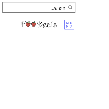
ME
NU