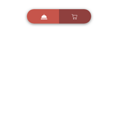
i
X
ברכות ואיחולים - אפליקציית הברכות של ישראל
ברכות ליום הולדת, ברכות
לחגים, ברכות לאירועים ועוד!
הורידו בחינם עכשיו ושלחו
ברכה לאהובים