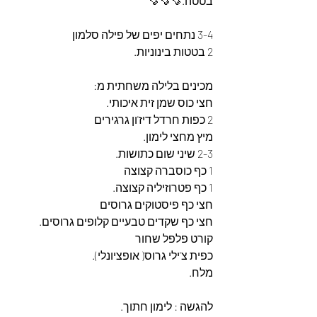
בטטה.🍠🍠🍠
3-4 נתחים יפים של פילה סלמון
2 בטטות בינוניות.
מכינים בלילה משחתית מ: 
חצי כוס שמן זית איכותי.
2 כפות חרדל דיז'ון גרגירים 
מיץ מחצי לימון.
2-3 שיני שום כתושות.
1 כף כוסברה קצוצה
1 כף פטרוזיליה קצוצה.
חצי כף פיסטוקים גרוסים
חצי כף שקדים טבעיים קלופים גרוסים.
קורט פלפל שחור
כפית צ'ילי גרוס( אופציונלי).
מלח.
להגשה : לימון חתוך.