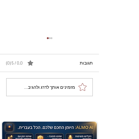
תגובות
0.0 / 5 ‏(0)
מתכון מנצח עוגת מייפל
מזמינים אותך לדרג ולהגיב...
שוקולד בחושה וקלה - זיוה
כהן