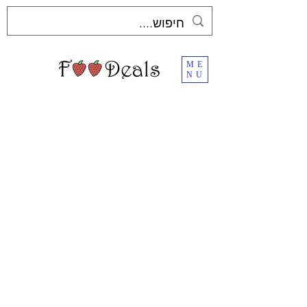
ME
NU