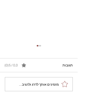
תגובות
0.0 / 5 ‏(0)
מתכון מנצח עוגת מייפל
מזמינים אותך לדרג ולהגיב...
שוקולד בחושה וקלה - זיוה
כהן