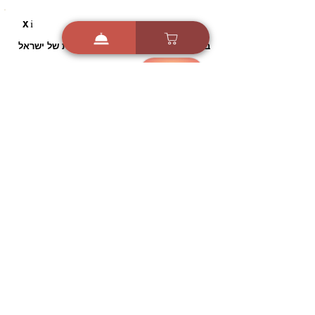
i
X
ברכות ואיחולים - אפליקציית הברכות של ישראל
ברכות ליום הולדת, ברכות
לחגים, ברכות לאירועים ועוד!
הורידו בחינם עכשיו ושלחו
ברכה לאהובים
הורדה