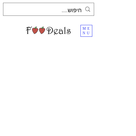
ME
NU