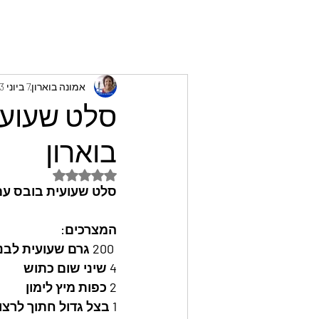
אמונה בוארון
7 ביוני 2023
סלט שעועי
בוארון
דירוג של NaN מתוך 5 כוכבים
סלט שעועית בובס עם 
המצרכים: 
 200 גרם שעועית לבנה גדולה מסוג בובס
4 שיני שום כתוש
2 כפות מיץ לימון
1 בצל גדול חתוך לרצועות דקות