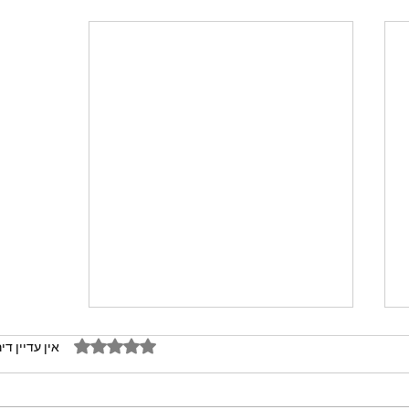
דירוג של 0 מתוך 5 כוכבים
אין עדיין די