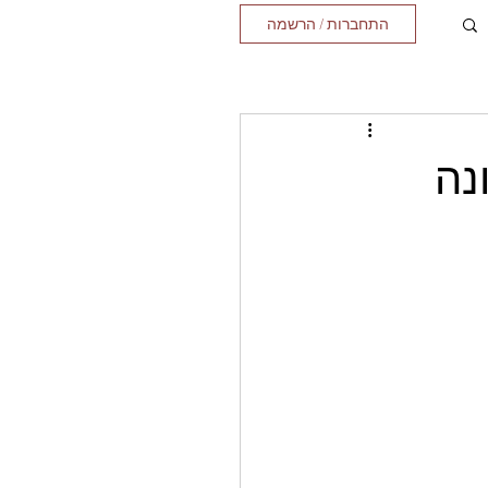
התחברות / הרשמה
נה