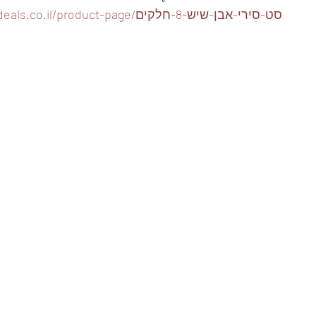
https://www.foodeals.co.il/product-page/סט-סירי-אבן-שיש-8-חלקים