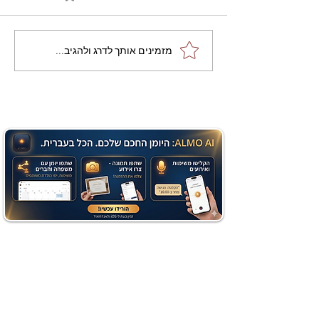
מתכון מנצח עוגת מייפל
מזמינים אותך לדרג ולהגיב...
שוקולד בחושה וקלה - זיוה
כהן