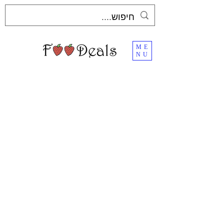
ME
NU