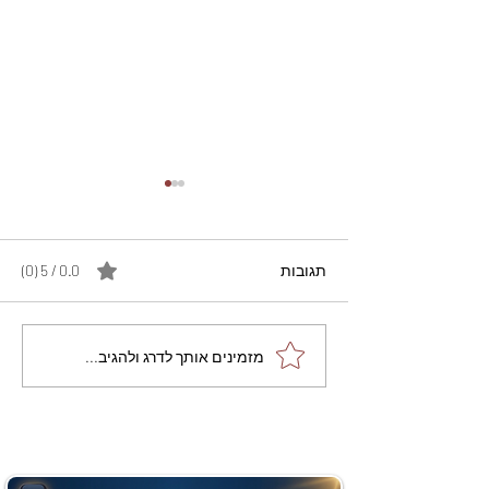
תגובות
0.0 / 5 ‏(0)
מתכון מנצח עוגת מייפל
מזמינים אותך לדרג ולהגיב...
שוקולד בחושה וקלה - זיוה
כהן