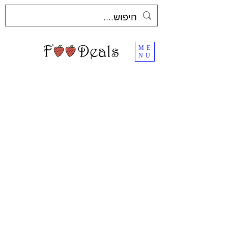
ME
NU