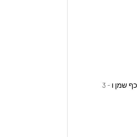
מעבירים לקופסא ומתבלים במעט מלח, פלפל שחור גרוס, כף שמן ו - 3 