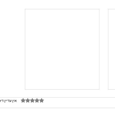
דירוג של 0 מתוך 5 כוכבים
אין עדיין די