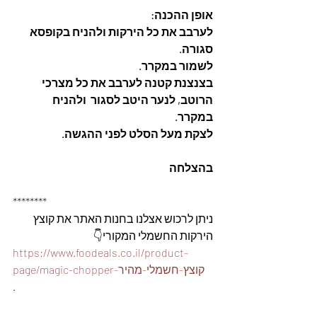
אופן ההכנה: 
לערבב את כל הירקות ולהניח בקופסא 
סגורה. 
לשמור במקרר. 
בצנצנת קטנה לערבב את כל מצרכי 
הרוטב, לנער היטב לסגור  ולהניח 
במקרר. 
לצקת מעל הסלט לפני ההגשה. 
בהצלחה
********
ניתן לרכוש אצלנו בחנות האתר את קוצץ 
הירקות החשמלי המקורי👇
https://www.foodeals.co.il/product-
page/magic-chopper-קוצץ-חשמלי-מהיר
.