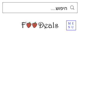
ME
NU