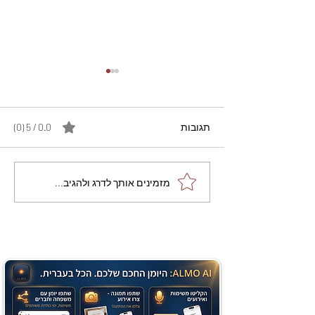
תגובות
0.0 / 5 ‏(0)
מתכון מנצח עוגת מייפל
מזמינים אותך לדרג ולהגיב...
שוקולד בחושה וקלה - זיוה
כהן