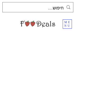
ME
NU