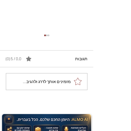
תגובות
0.0 / 5 ‏(0)
מתכון מנצח עוגת מייפל
מזמינים אותך לדרג ולהגיב...
שוקולד בחושה וקלה - זיוה
כהן