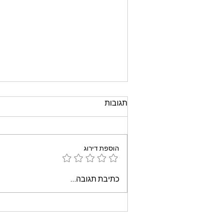
תגובות
הוספת דירוג
עוגת שוקולד קלה וממכרת
כתיבת תגובה...
שאופים במיקרוגל - אמונה
בוארון