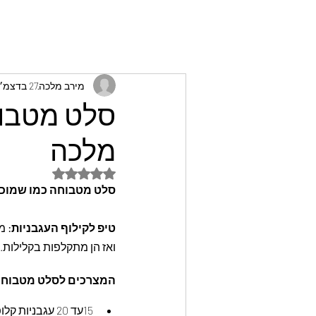
מירב מלכה
27 בדצמ׳ 2023
סלט מטבוח
מלכה
דירוג של NaN מתוך 5 כוכבים
סלט מטבוחה כמו שמוכר
טיפ לקילוף העגבניות:
 מ
ואז הן מתקלפות בקלילות.
המצרכים לסלט מטבוחה
15עד 20 עגבניות קלופות, חתוכות לקוביות ומסוננות מנוזלים