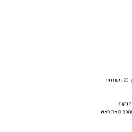
בסיר מכניסים את העגבניות, השום, פלפל חריף וסוכר ומבשלים על הגז בלהבה נמוכה במשך 20 דקות תוך 