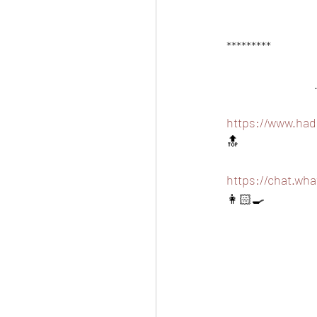
*********
https://www.had
🔝
https://chat.w
👩🏻‍🍳