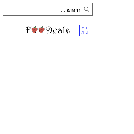
ME
NU