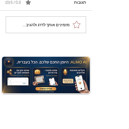
תגובות
0.0 / 5 ‏(0)
מתכון מנצח עוגת מייפל
מזמינים אותך לדרג ולהגיב...
שוקולד בחושה וקלה - זיוה
כהן