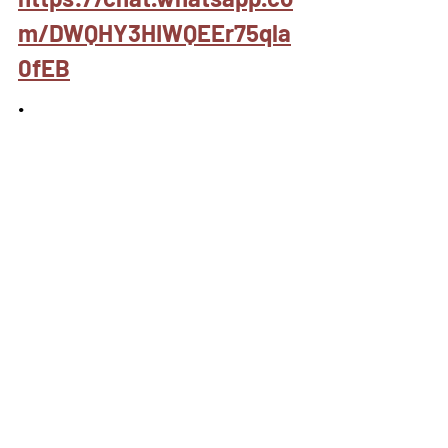
m/DWQHY3HIWQEEr75qla
0fEB
.