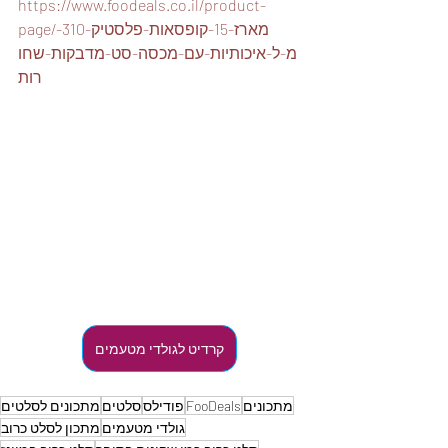
https://www.foodeals.co.il/product-
page/מארז-15-קופסאות-פלסטיק-310-
מ-ל-איכותיות-עם-מכסה-סט-מדבקות-שחו
רות
קרדיט לגולדי מטעמים
מתכונים
FooDeals
פודילס
סלטים
מתכונים לסלטים
גולדי מטעמים
מתכון לסלט כרוב