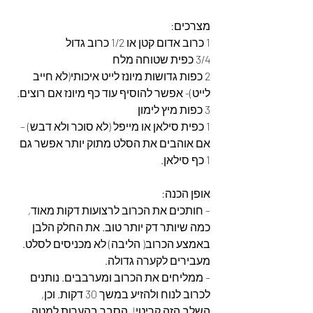
מצרכים:
1 כרוב אדום קטן או 1/2 כרוב גדול
3/4 כפית שטוחה מלח
2 כפות גדושות מיונז לייט איכותי(לא חייב 
לייט)- אפשר להוסיף עוד כף מיונז אם רוצים. 
3 כפות מיץ לימון
1 כפית סילאן או מייפל (לא סוכר ולא דבש) – 
אם אוהבים את הסלט מתוק יותר אפשר גם 
1 כף סילאן.
אופן הכנה:
– חותכים את הכרוב לרצועות דקות מאוד, 
כמה שיותר דק יותר טוב. את החלק הלבן 
באמצע הכרוב( הליבה) לא מכניסים לסלט. 
מעבירים לקערה גדולה.
– ממליחים את הכרוב ומערבבים. נותנים 
לכרוב לנוח ולהזיע במשך 30 דקות. וכן, 
השלב הזה קריטי!  הסבר בהערות למטה.