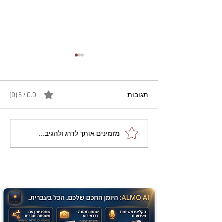
תגובות
0.0 / 5 ‏(0)
מתכון מנצח עוגת מייפל
מזמינים אותך לדרג ולהגיב...
שוקולד בחושה וקלה - זיוה
כהן