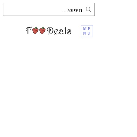
ME
NU