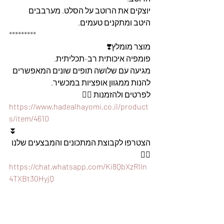
יוצקים את הרוטב על הסלט. מערבבים 
היטב ומתקנים טעמים.
*********
מוצר מומלץ❣️
פומפיה איכותית רב-תכליתית.  
מגיעה עם שלושה תופים שונים המאפשרים 
להנות ממגוון אופציות במכשיר. 
לפרטים ולהזמנות 👇🏼
https://www.hadealhayomi.co.il/product
s/item/4610
⏬
הצטרפו לקבוצת המתכונים והמבצעים שלנו 
👇🏽
https://chat.whatsapp.com/Ki8QbXzRlIn
4TXBt30HyjQ