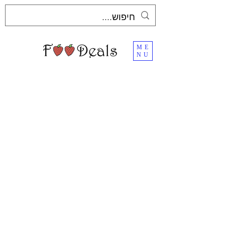
ME
NU