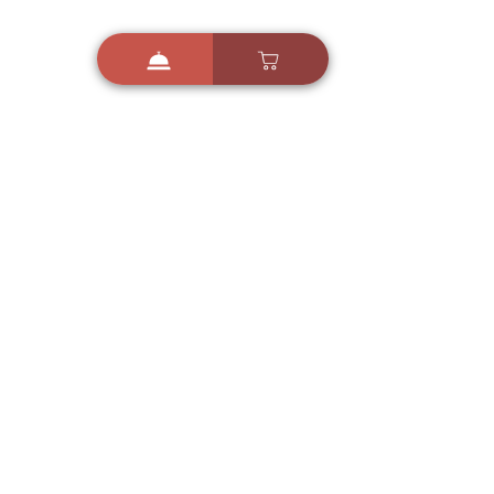
i
X
ברכות ואיחולים - אפליקציית הברכות של ישראל
ברכות ליום הולדת, ברכות
לחגים, ברכות לאירועים ועוד!
הורידו בחינם עכשיו ושלחו
ברכה לאהובים