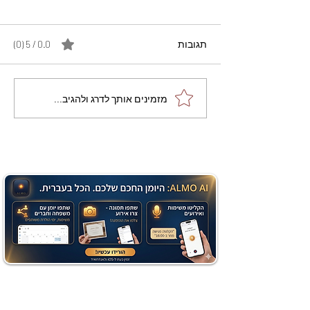
תגובות
0.0 / 5 ‏(0)
מתכון מנצח עוגת מייפל
מזמינים אותך לדרג ולהגיב...
שוקולד בחושה וקלה - זיוה
כהן