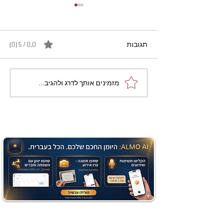
תגובות
0.0 / 5 ‏(0)
מתכון מנצח עוגת מייפל
מזמינים אותך לדרג ולהגיב...
שוקולד בחושה וקלה - זיוה
כהן