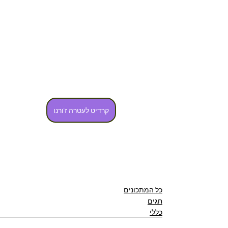
קרדיט לעטרה ז'ורנו
כל המתכונים
חגים
כללי