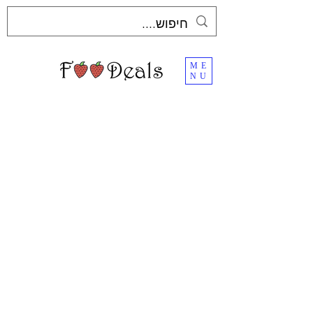
ME
NU