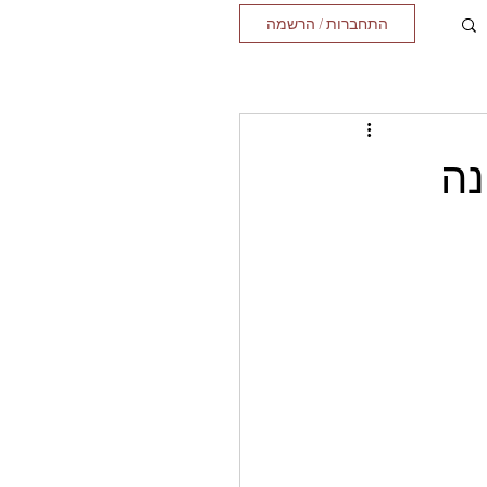
התחברות / הרשמה
נה