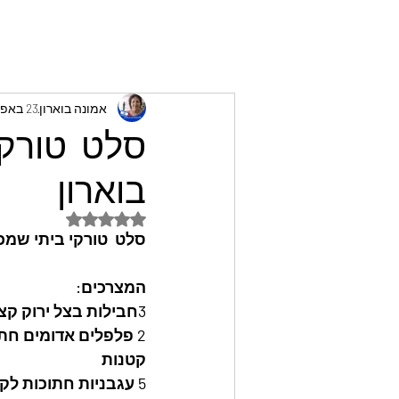
אמונה בוארון
23 באפר׳ 2024
סלט טורקי 
בוארון
דירוג של NaN מתוך 5 כוכבים
סלט  טורקי ביתי שמכי
המצרכים: 
3חבילות בצל ירוק קצוצים 
2 פלפלים אדומים חתוכים לקוביות
קטנות
5 עגבניות חתוכות לקוביות