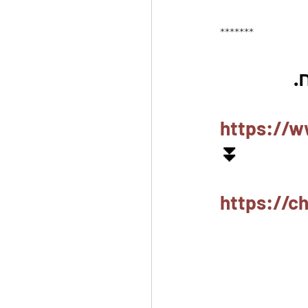
*******
https://w
⏬
https://