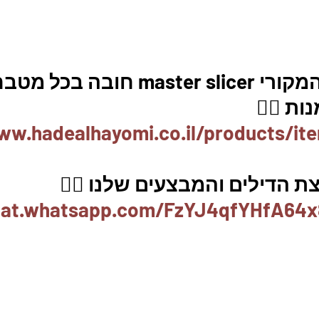
m חובה בכל מטבח. 
ת 👇🏼
ww.hadealhayomi.co.il/products/it
 הדילים והמבצעים שלנו 👇🏽
chat.whatsapp.com/FzYJ4qfYHfA64