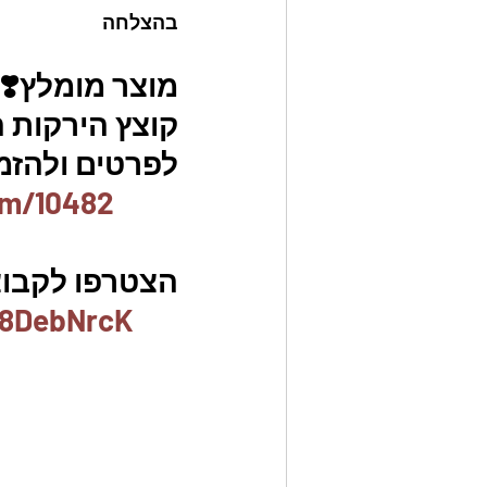
בהצלחה
מוצר מומלץ❣️
קוצץ הירקות המקורי aster slicer
לפרטים ולהזמנו
em/10482
הצטרפו לקבוצת
x8DebNrcK