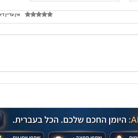
דירוג של 0 מתוך 5 כוכבים
אין עדיין די
מתכון מנצח עוגת מייפל שוקולד
בחושה וקלה - זיוה כהן