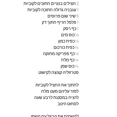
2 חצילים בנוניים חתוכים לקוביות 
1 עגבניה גדולה חתוכה לקוביות
5 שיני שום פרוסים
1 פלפל חריף חתוך דק 
1 כף רסק 
½ כוס מים 
½ כפית כמון 
¼ כפית כורכום 
½ כף פפריקה מתוקה
¼ כף מלח 
¼ כוס שמן 
פטרוזליה קצוצה לקישוט 
לחתוך את החציל לקוביות 
לפזר עליהם מעט מלח 
להניח במסננת לרבע שעה 
לסחוט היטב 
להשחים את הבצל עם השמן