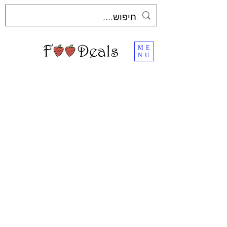
ME
NU