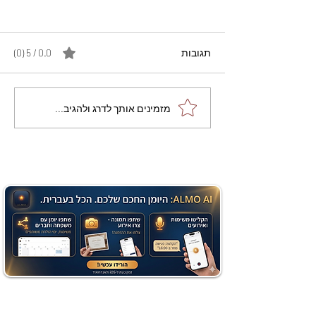
תגובות
0.0 / 5 ‏(0)
מתכון מנצח עוגת מייפל
מזמינים אותך לדרג ולהגיב...
שוקולד בחושה וקלה - זיוה
כהן