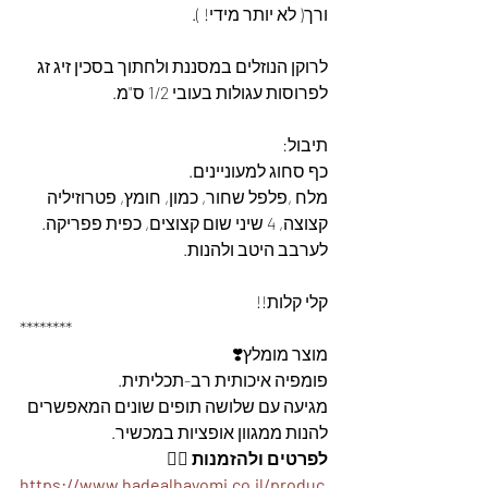
ורך( לא יותר מידי! ).
לרוקן הנוזלים במסננת ולחתוך בסכין זיג זג 
לפרוסות עגולות בעובי 1/2 ס"מ. 
תיבול: 
כף סחוג למעוניינים. 
מלח ,פלפל שחור, כמון, חומץ, פטרוזיליה 
קצוצה, 4 שיני שום קצוצים, כפית פפריקה. 
לערבב היטב ולהנות.
קלי קלות!!
********
מוצר מומלץ❣️
פומפיה איכותית רב-תכליתית.  
מגיעה עם שלושה תופים שונים המאפשרים 
להנות ממגוון אופציות במכשיר. 
לפרטים ולהזמנות 👇🏼
https://www.hadealhayomi.co.il/produc