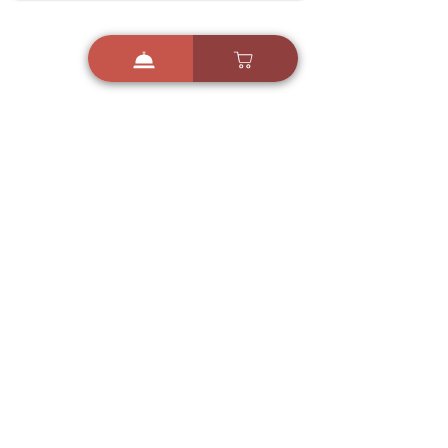
i
X
ברכות ואיחולים - אפליקציית הברכות של ישראל
ברכות ליום הולדת, ברכות
לחגים, ברכות לאירועים ועוד!
הורידו בחינם עכשיו ושלחו
ברכה לאהובים