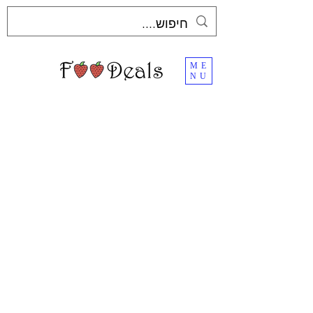
ME
NU