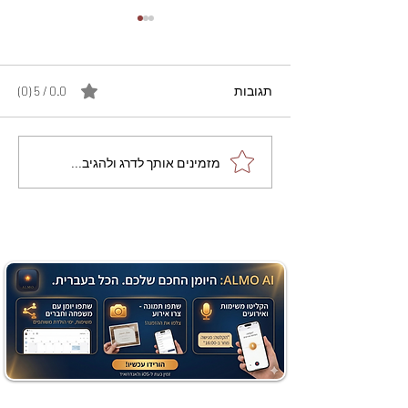
תגובות
0.0 / 5 ‏(0)
מתכון מנצח עוגת מייפל
מזמינים אותך לדרג ולהגיב...
שוקולד בחושה וקלה - זיוה
כהן