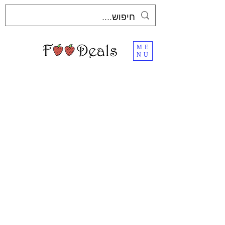
ME
NU