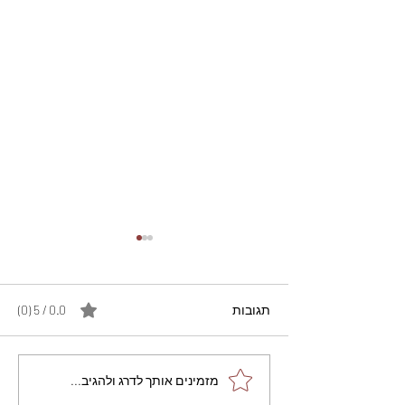
תגובות
0.0 / 5 ‏(0)
מתכון מנצח עוגת מייפל
מזמינים אותך לדרג ולהגיב...
שוקולד בחושה וקלה - זיוה