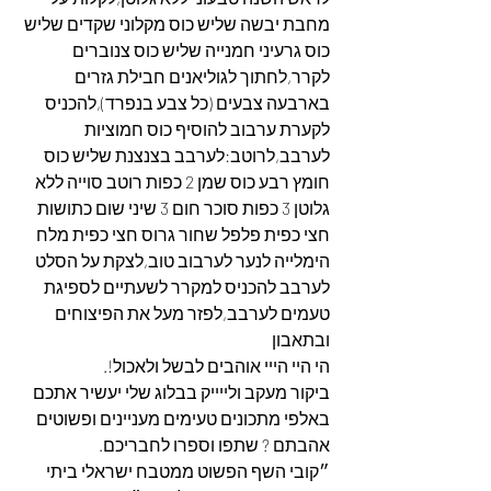
מחבת יבשה שליש כוס מקלוני שקדים שליש 
כוס גרעיני חמנייה שליש כוס צנוברים 
לקרר,לחתוך לגוליאנים חבילת גזרים 
בארבעה צבעים (כל צבע בנפרד),להכניס 
לקערת ערבוב להוסיף כוס חמוציות 
לערבב,לרוטב:לערבב בצנצנת שליש כוס 
חומץ רבע כוס שמן 2 כפות רוטב סוייה ללא 
גלוטן 3 כפות סוכר חום 3 שיני שום כתושות 
חצי כפית פלפל שחור גרוס חצי כפית מלח 
הימלייה לנער לערבוב טוב,לצקת על הסלט 
לערבב להכניס למקרר לשעתיים לספיגת 
טעמים לערבב,לפזר מעל את הפיצוחים 
ובתאבון
הי היי הייי אוהבים לבשל ולאכול!.
ביקור מעקב ולייייק בבלוג שלי יעשיר אתכם 
באלפי מתכונים טעימים מעניינים ופשוטים 
אהבתם ? שתפו וספרו לחבריכם.
״קובי השף הפשוט ממטבח ישראלי ביתי 