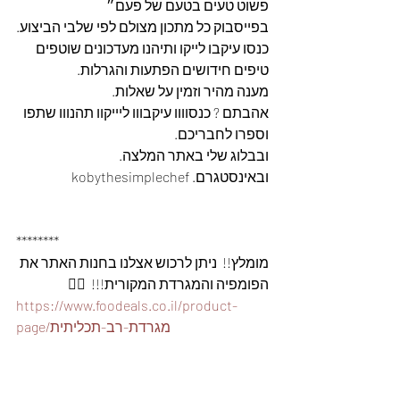
פשוט טעים בטעם של פעם״
בפייסבוק כל מתכון מצולם לפי שלבי הביצוע.
כנסו עיקבו לייקו ותיהנו מעדכונים שוטפים 
טיפים חידושים הפתעות והגרלות.
מענה מהיר וזמין על שאלות.
אהבתם ? כנסוווו עיקבווו ליייקוו תהנווו שתפו 
וספרו לחבריכם. 
ובבלוג שלי באתר המלצה. 
ובאינסטגרם. kobythesimplechef
********
מומלץ!!  ניתן לרכוש אצלנו בחנות האתר את 
הפומפיה והמגרדת המקורית!!!  👇🏽
https://www.foodeals.co.il/product-
page/מגרדת-רב-תכליתית