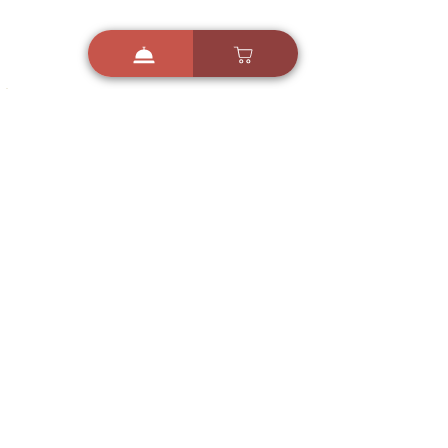
i
X
ברכות ואיחולים - אפליקציית הברכות של ישראל
ברכות ליום הולדת, ברכות
לחגים, ברכות לאירועים ועוד!
הורידו בחינם עכשיו ושלחו
ברכה לאהובים
הורדה