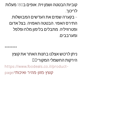
קוביות הבטטה ושמן זית. אופים ב180 מעלות 
לריכוך.
~ בקערה שמים את העדשים המבושלות, 
התירס האפוי, הבטטה האפויה, בצל אדום 
ופטרוזיליה. מתבלים בלימון מלח ופלפל 
ומערבבים.
********
ניתן לרכוש אצלנו בחנות האתר את קוצץ 
הירקות החשמלי המקורי👇🏽
https://www.foodeals.co.il/product-
page/קוצץ-מזון-מהיר-ואיכותי