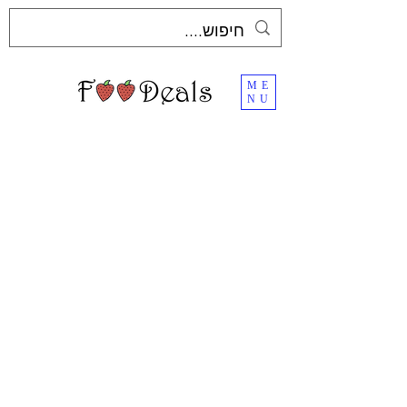
ME
NU