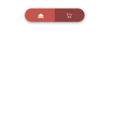
i
X
ברכות ואיחולים - אפליקציית הברכות של ישראל
ברכות ליום הולדת, ברכות
לחגים, ברכות לאירועים ועוד!
הורידו בחינם עכשיו ושלחו
ברכה לאהובים