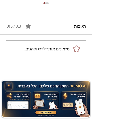
תגובות
0.0 / 5 ‏(0)
מתכון מנצח עוגת מייפל
מזמינים אותך לדרג ולהגיב...
שוקולד בחושה וקלה - זיוה
כהן