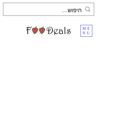
ME
NU