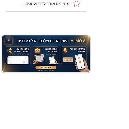
מתכון מנצח עוגת מייפל
מזמינים אותך לדרג ולהגיב...
שוקולד בחושה וקלה - זיוה
כהן