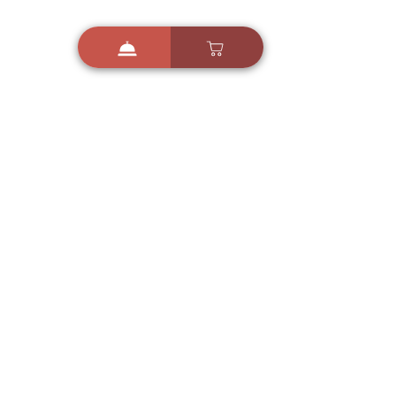
i
X
ברכות ואיחולים - אפליקציית הברכות של ישראל
ברכות ליום הולדת, ברכות
לחגים, ברכות לאירועים ועוד!
הורידו בחינם עכשיו ושלחו
ברכה לאהובים
הורדה