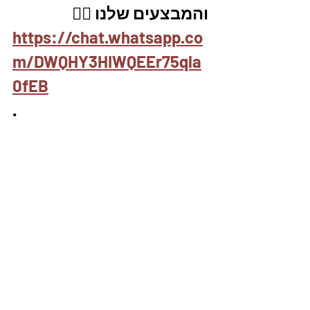
והמבצעים שלנו 👇🏽
https://chat.whatsapp.co
m/DWQHY3HIWQEEr75qla
0fEB
.