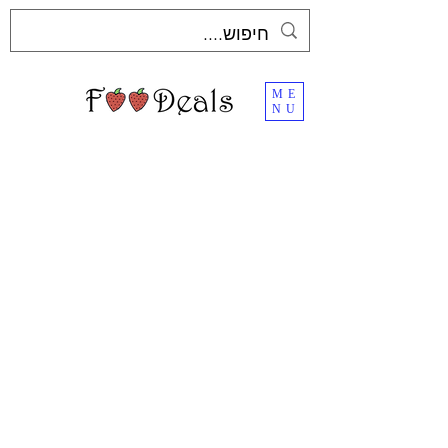
ME
NU