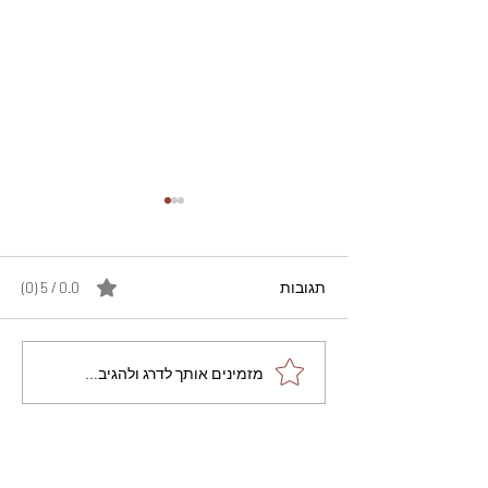
תגובות
0.0 / 5 ‏(0)
מתכון מנצח עוגת מייפל
מזמינים אותך לדרג ולהגיב...
שוקולד בחושה וקלה - זיוה
כהן