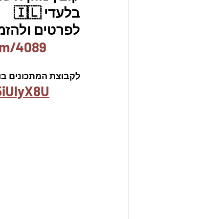
בלעדי 🇮🇱
לפרטים ולהזמנו
em/4089
לקבוצת המתכונים בוו
5iUlyX8U