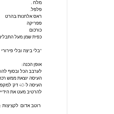
מלח .
פלפל.
ראס אלחנות/בהרט
פפריקה 
כורכום
כפית שמן מעל התבליני
*בלי ביצה ובלי פירורי 
אופן הכנה:
לערבב הכל ובסוף להוס
העיסה יוצאת ממש רכה ו
העיסה ל-40 דק' למקפיא להתייצבות)
להרטיב מעט את הידיים
 רוטב אדום  לקציצות :