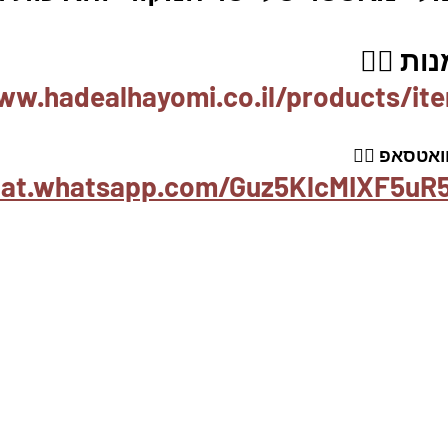
ת 👇🏼
ww.hadealhayomi.co.il/products/it
אטסאפ 👇🏽
hat.whatsapp.com/Guz5KlcMIXF5uR