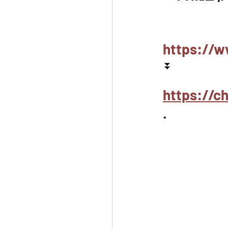
https://w
⏬
https://c
.