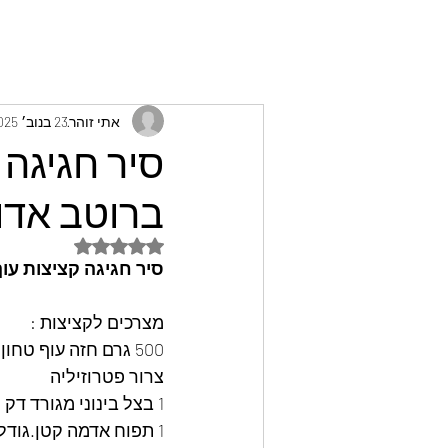
אתי זוהר
23 בנוב׳ 2025
סיר חגיגה 
ברוטב אדו
דירוג של NaN מתוך 5 כוכבים
סיר חגיגה קציצות עו
מצרכים לקציצות :
500 גרם חזה עוף טחון
צרור פטרוזיליה
1 בצל בינוני מגורד דק
1 תפוח אדמה קטן.גודל ביצה מגורד דק