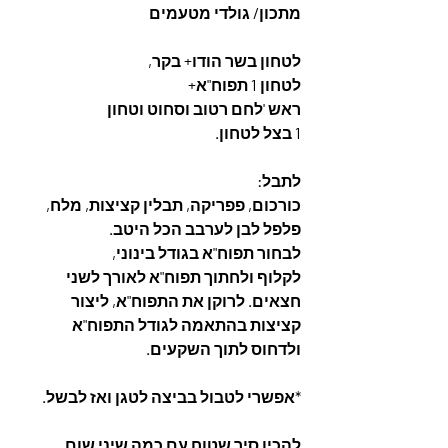
מתכון/ גולדי מטעמים 
לטחון בשר הודו+ בקר, 
לטחון 1 תפוח"א+ 
ראש 'לחם רטוב וסחוט וטחון
1 בצל לטחון.  
לתבל: 
כורכום, פפריקה, תבלין קציצות, מלח, 
פלפל לבן לערבב הכל היטב.  
לבחור תפוח"א בגודל בינוני, 
לקלוף ולחתוך תפוח"א לאורך לשני 
חצאים. לרוקן את התפוח"א, ליצור 
קציצות בהתאמה לגודל התפוח"א 
ולדחוס לתוך השקעים. 
*אפשרי לטבול בביצה לטגן ואז לבשל. 
להכין סיר שטוח עם כמה שיני שום, 