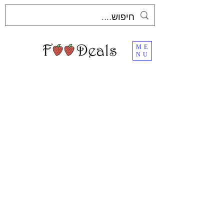
ME
NU