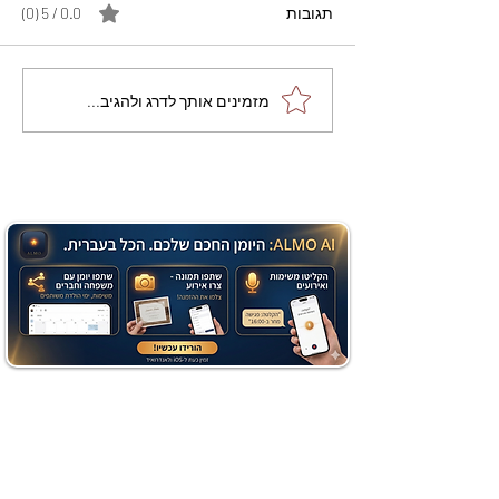
תגובות
0.0 / 5 ‏(0)
מתכון מנצח עוגת מייפל
מזמינים אותך לדרג ולהגיב...
שוקולד בחושה וקלה - זיוה
כהן