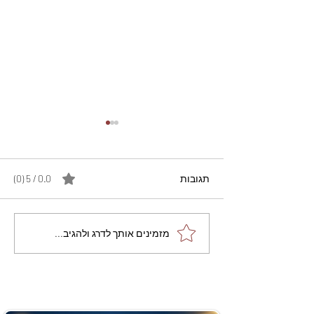
תגובות
0.0 / 5 ‏(0)
מתכון מנצח עוגת מייפל
מזמינים אותך לדרג ולהגיב...
שוקולד בחושה וקלה - זיוה
כהן