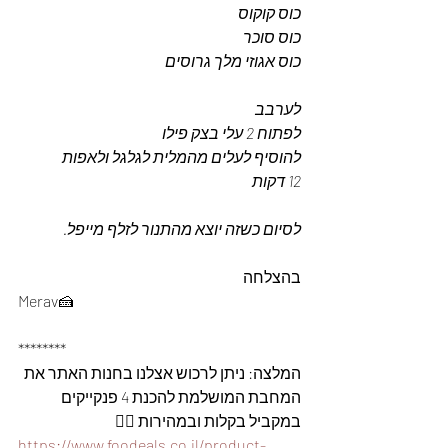
כוס קוקוס
כוס סוכר
כוס אגוזי מלך גרוסים
לערבב
לפתוח 2 עלי בצק פילו
להוסיף לעלים מהמלית לגלגל ולאפות
12 דקות 
לסיום כשזה יוצא מהתנור לזלף מייפל.
בהצלחה
Merav🍰
********
המלצה: ניתן לרכוש אצלנו בחנות האתר את 
המחבת המושלמת להכנת 4 פנקייקים 
במקביל בקלות ובמהירות 👇🏽
https://www.foodeals.co.il/product-