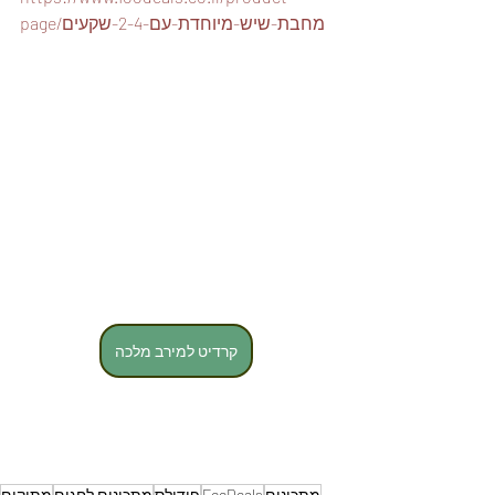
page/מחבת-שיש-מיוחדת-עם-2-4-שקעים
קרדיט למירב מלכה
מתכונים
FooDeals
פודילס
מתכונים לחגים
מתוקים