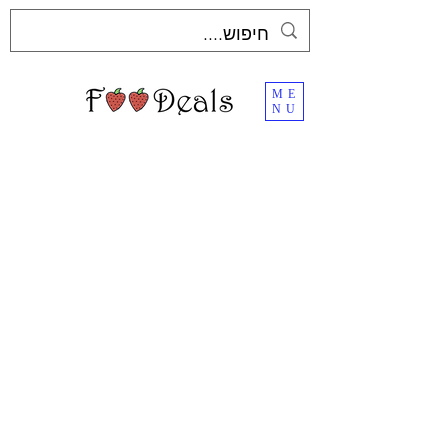
ME
NU