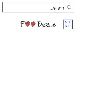
ME
NU