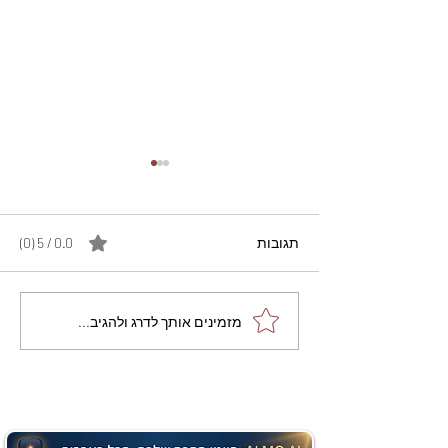
תגובות
0.0 / 5 ‏(0)
מתכון מנצח עוגת מייפל
מזמינים אותך לדרג ולהגיב...
שוקולד בחושה וקלה - זיוה
כהן