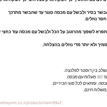
סר נוזלים.
שלב בין רוסטר לפלנצ’ה.
מכסה
משלוח חינם. 
alhayomi.co.il/products/item/8943