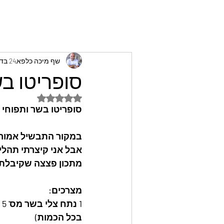
שף מיכה כלפא
24 בדצמ׳ 2023
סופריטו ב
דירוג של NaN מתוך 5 כוכבים
סופריטו בשר ותפוחי 
במקור התבשיל אמור ל
אבל אני קיצרתי תהליכים
מתכון פצצה שקיבלתי
מצרכים:
1
בכל הכמות) 