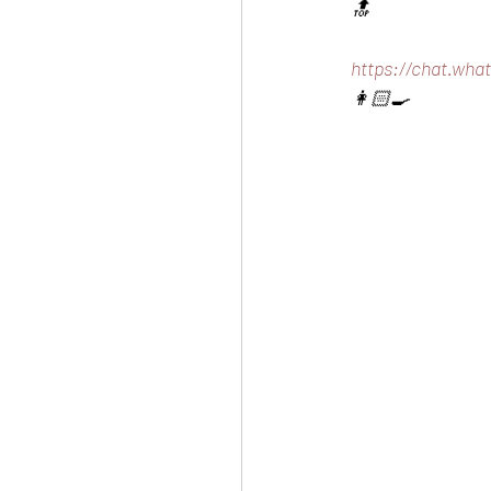
🔝
https://chat.wh
👩🏻‍🍳