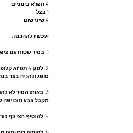
4 תפו"א בינוניים
1 בצל
4 שיני שום
ועכשיו לההכנה:
1. בסיר שטוח עם ציפוי טפלון לשים שמן בכמות שתכסה את כל תחתית הסיר בגובה כס"מ
2. לטגן 4 תפ"
סופג ולהניח בצד בנתי
3. באותו הסיר לא ל
מקבל צבע חום יפה להוסיף 4 שיני שום קצוצות
4. להוסיף חצי כף כורכום כפית פפריקה מתוקה חצי כף פלפל שחור ולערבב לפתיחת טעמים. 
5. להוסיף כוס וחצי מים לערבב ולהוסיף כף אבקת מרק בצל וחצי כף אבקת מרק עוף.