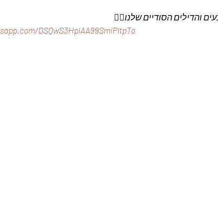
ם והדילים הסודיים שלנו👇🏼
atsapp.com/DSQwS3HplAA99SmiPItpTo