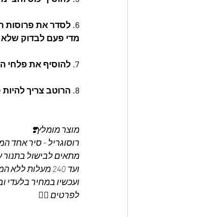
6. לסדר את פרוסות הבשר בסיר ולבשל עם מכסה סגור עד שהבשר מתרכך
מדי פעם לבדוק שלא ח
7. להוסיף את פלחי התפו"א לשפוך מהרוטב על הכל ולבשל עם מכסה עוד כחצי שעה.
8. הרוטב צריך להיות סמיך ולא יותר מדי נוזלים.בהצלחה.
מוצר מומלץ❣️
רוסוגריל - סיר אחד המ
מתאים לבישול בתנור עד 180 מעלות עם 
ועד 240 מעלות ללא המכסה, ומתאים לכל סוגי הכיריים. 
ועכשיו במחיר בלעדי וב
לפרטים 👇🏼