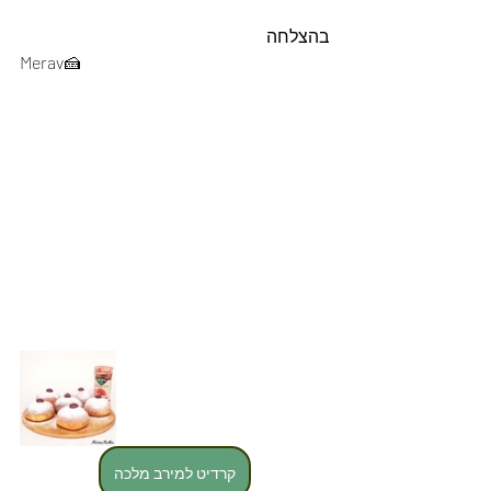
בהצלחה
Merav🍰
קרדיט למירב מלכה