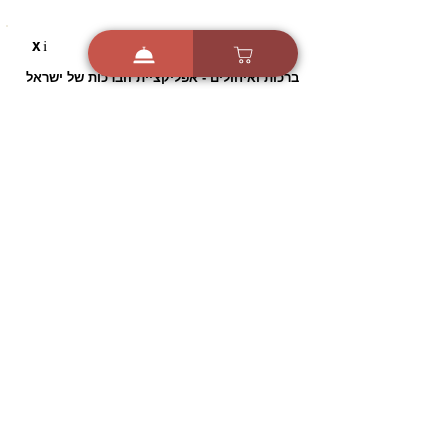
i
X
ברכות ואיחולים - אפליקציית הברכות של ישראל
ברכות ליום הולדת, ברכות
לחגים, ברכות לאירועים ועוד!
הורידו בחינם עכשיו ושלחו
ברכה לאהובים
הורדה