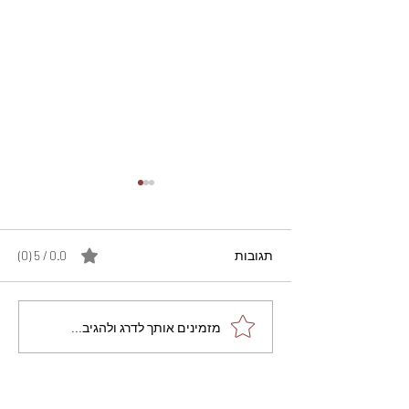
תגובות
0.0 / 5 ‏(0)
מתכון מנצח עוגת מייפל
מזמינים אותך לדרג ולהגיב...
שוקולד בחושה וקלה - זיוה
כהן