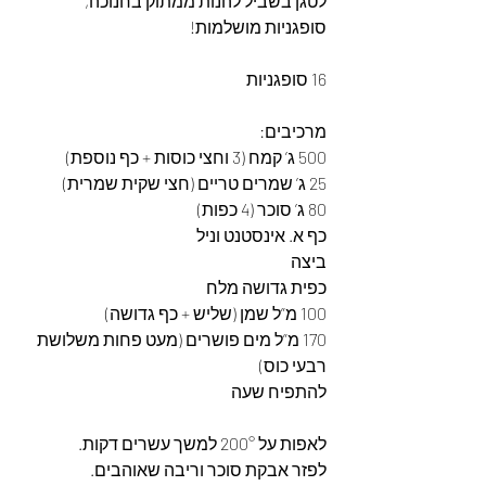
לטגן בשביל להנות ממתוק בחנוכה, 
סופגניות מושלמות!
16 סופגניות
מרכיבים:
500 ג’ קמח (3 וחצי כוסות + כף נוספת)
25 ג’ שמרים טריים (חצי שקית שמרית)
80 ג’ סוכר (4 כפות)
כף א. אינסטנט וניל
ביצה
כפית גדושה מלח
100 מ”ל שמן (שליש + כף גדושה)
170 מ”ל מים פושרים (מעט פחות משלושת 
רבעי כוס)
להתפיח שעה 
לאפות על 200° למשך עשרים דקות.
לפזר אבקת סוכר וריבה שאוהבים.