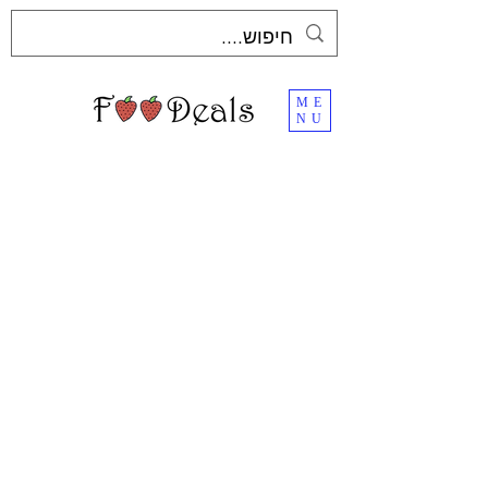
ME
NU