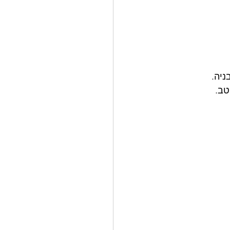
ניה.
טב.