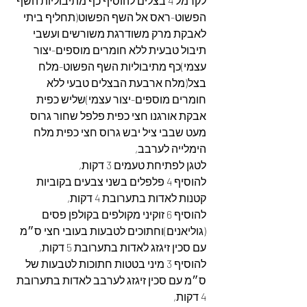
לקרמל 4 בצלים להוסיף כף מתיבוליות השף 
הפשוט-ראס אל השף הפשוט(תחליף ביתי 
לאבקת מרק משודרגת משורשים ועשבי 
תיבול טבעית ללא חומרים מוספים-יצור 
עצמי)כף מתיבוליות השף הפשוט-מלח 
בצל(מלח ארבעת הבצלים טבעי ללא 
חומרים מוספים-יצור עצמי)שליש כפית 
אבקת אורגנו חצי כפית פלפל שחור גרוס 
מעט שבבי ציל יבש גרוס חצי כפית מלח 
הימלייה לערבב,
לטגן לפתיחת טעמים 3 דקות,
להוסיף 4 פלפלים בשני צבעים בקוביות 
קטנות לאדות בתערובת 4 דקות,
להוסיף 6 זוקיני מקולפים בקולפן פסים 
(גוליאנים)וחתוכים לטבעות בעובי חצי ס״מ 
עם סכין זיגזג לאדות בתערובת 5 דקות,
להוסיף 3 מיני בטטות חתוכות לטבעות של 
ס״מ עם סכין זיגזג לערבב לאדות בתערובת 
4 דקות,