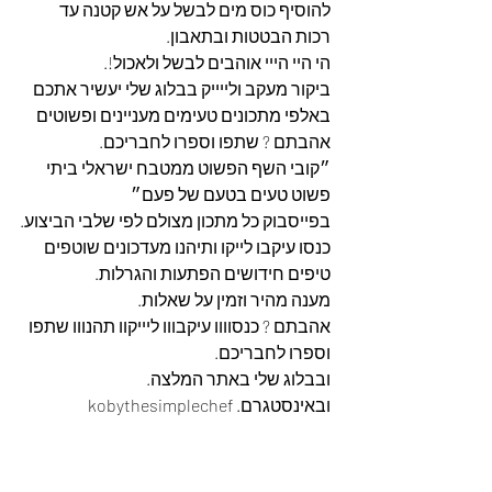
להוסיף כוס מים לבשל על אש קטנה עד 
רכות הבטטות ובתאבון.
הי היי הייי אוהבים לבשל ולאכול!.
ביקור מעקב ולייייק בבלוג שלי יעשיר אתכם 
באלפי מתכונים טעימים מעניינים ופשוטים 
אהבתם ? שתפו וספרו לחבריכם.
״קובי השף הפשוט ממטבח ישראלי ביתי 
פשוט טעים בטעם של פעם״
בפייסבוק כל מתכון מצולם לפי שלבי הביצוע.
כנסו עיקבו לייקו ותיהנו מעדכונים שוטפים 
טיפים חידושים הפתעות והגרלות.
מענה מהיר וזמין על שאלות.
אהבתם ? כנסוווו עיקבווו ליייקוו תהנווו שתפו 
וספרו לחבריכם. 
ובבלוג שלי באתר המלצה. 
ובאינסטגרם. kobythesimplechef