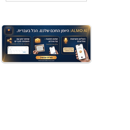
שוקולד בחושה וקלה - זיוה
כהן