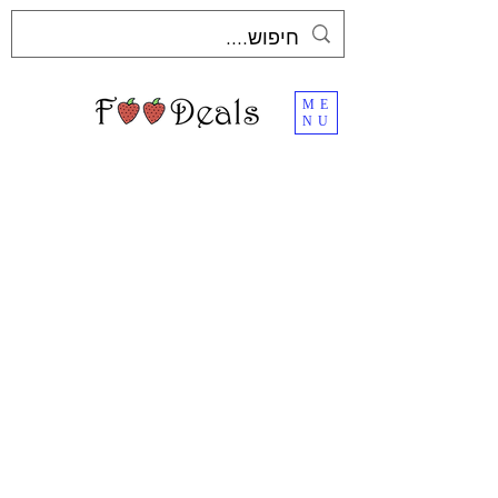
ME
NU