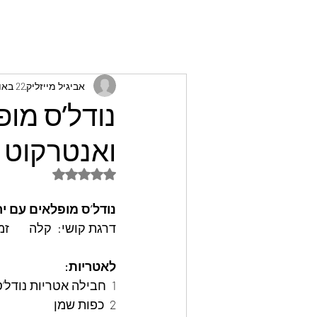
אביגיל מייזליק
22 באוג׳ 2022
נודל’ס מופ
ואנטרקוט ד
דירוג של NaN מתוך 5 כוכבים
נודל’ס מופלאים עם יר
דרגת קושי:  קלה       זמן בישול: 15 דק
לאטריות:
1  חבילה אטריות נודל’ס
2  כפות שמן