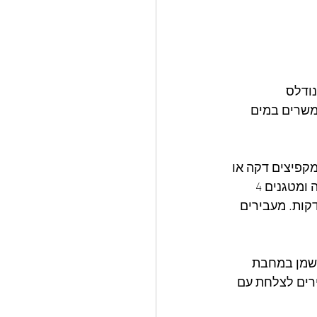
ודלס 
משרים במים 
קפיצים דקה או 
שתיים. מוסיפים את השום והג’ינג’ר ומערבבים. מוסיפים את השעועית הירוקה והאפונה ומטגנים 4 
תוך ערבוב  מדי פעם. מוסיפים את התרד,  הבזיליקום והבצל הירוק ומטגנים 2 דקות. מעבירים 
מ. מחממים שוב מעט שמן במחבת 
מלח ופלפל ומעבירים לצלחת עם 