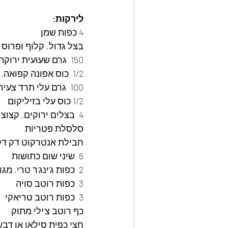
לירקות:
4 כפות שמן
בצל גדול, קלוף ופרוס 
150  גרם שעועית ירוקה קפואה, מופשרת וחלוטה ל-3 ד’ במים רותחים
1/2  כוס אפונה קפואה, מופשרת וחלוטה ל-3 ד’ במים רותחים
100  גרם עלי תרד צעירים וקטנים או עלי סלק ללא הגבעול, קצוצים
1/2 כוס עלי בזיליקום
4  בצלים ירוקים, קצוצים דק מאוד
סלסלת פטריות
חבילת אנטרקוט דק דק (300 גר
6  שיני שום כתושות
2  כפות ג’ינג’ר טרי, מגורר גס
3  כפות רוטב סויה
3  כפות רוטב טריאקי
כף רוטב צ’ילי מתוק
חצי כפית סילאן או דבש