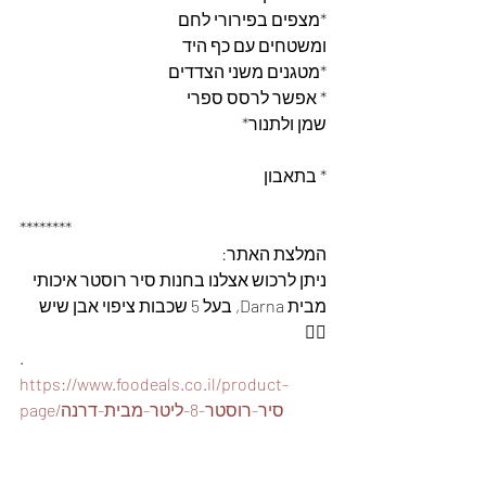
*מצפים בפירורי לחם
ומשטחים עם כף היד
*מטגנים משני הצדדים
* אפשר לרסס ספרי
שמן ולתנור*
* בתאבון
********
המלצת האתר: 
ניתן לרכוש אצלנו בחנות סיר רוסטר איכותי 
מבית Darna, בעל 5 שכבות ציפוי אבן שיש 
👇🏽
.
https://www.foodeals.co.il/product-
page/סיר-רוסטר-8-ליטר-מבית-דרנה