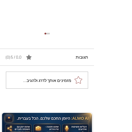
תגובות
0.0 / 5 ‏(0)
מתכון מנצח עוגת מייפל
מזמינים אותך לדרג ולהגיב...
שוקולד בחושה וקלה - זיוה
כהן