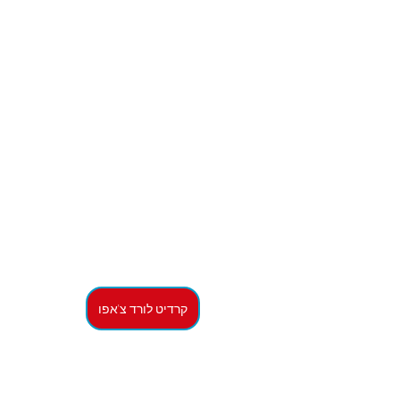
קרדיט לורד צ'אפו