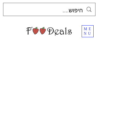
ME
NU