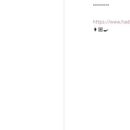
********
https://www.had
👩🏼‍🍳