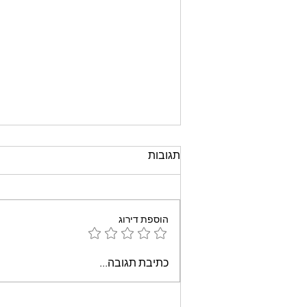
תגובות
הוספת דירוג
עוגת שוקולד קלה וממכרת
כתיבת תגובה...
שאופים במיקרוגל - אמונה
בוארון