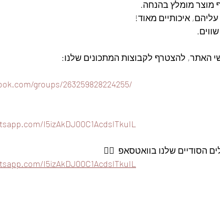
ף מוצר מומלץ בהנחה. 
ליהם, איכותיים מאוד! 
ווים. 
שי האתר, להצטרף לקבוצות המתכונים שלנו: 
book.com/groups/263259828224255/
atsapp.com/I5izAkDJ00C1AcdslTkuIL
 הסודיים שלנו בוואטסאפ  👇🏽
atsapp.com/I5izAkDJ00C1AcdslTkuIL