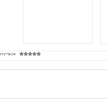
דירוג של 0 מתוך 5 כוכבים
אין עדיין די
מתכון מנצח עוגת מייפל שוקולד
בחושה וקלה - זיוה כהן