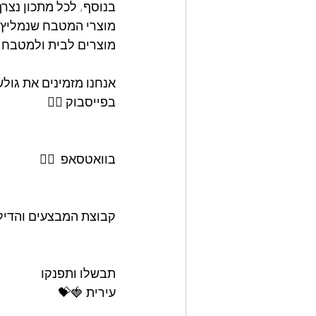
בנוסף, לכל מתכון נצר
מוצרי המטבח שנמליץ ע
מוצרים לבית ולמטבח ש
אנחנו מזמינים את גול
בפייסבוק 👇🏽
בוואטסאפ  👇🏽
קבוצת המבצעים והדילים
תבשלו ותפנקו
עירית 🍓💝