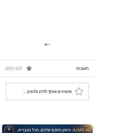
תגובות
0.0 / 5 ‏(0)
מתכון מנצח עוגת מייפל
מזמינים אותך לדרג ולהגיב...
שוקולד בחושה וקלה - זיוה
כהן