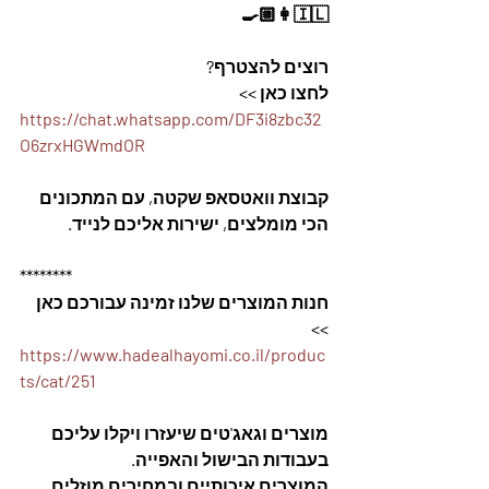
🇮🇱👩🏼‍🍳
רוצים להצטרף? 
לחצו כאן >>  
https://chat.whatsapp.com/DF3i8zbc32
O6zrxHGWmdOR
קבוצת וואטסאפ שקטה, עם המתכונים 
הכי מומלצים, ישירות אליכם לנייד. 
********
חנות המוצרים שלנו זמינה עבורכם כאן 
>>
https://www.hadealhayomi.co.il/produc
ts/cat/251
מוצרים וגאג'טים שיעזרו ויקלו עליכם 
בעבודות הבישול והאפייה. 
המוצרים איכותיים ובמחירים מוזלים. 