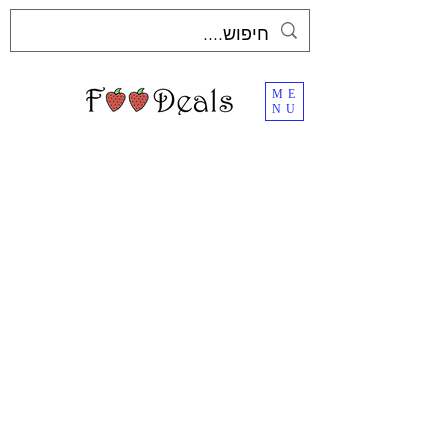
ME
NU