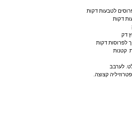
ץ דק
ט, לערבב
טרוזיליה קצוצה.