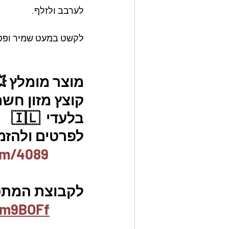
לערבב ולזלף.
לקשט במעט שמיר ופטר
מוצר מומלץ 
קוצץ מזון חשמ
בלעדי  🇮🇱
לפרטים ולהזמנו
em/4089
לקבוצת המתכו
ym9BOFf