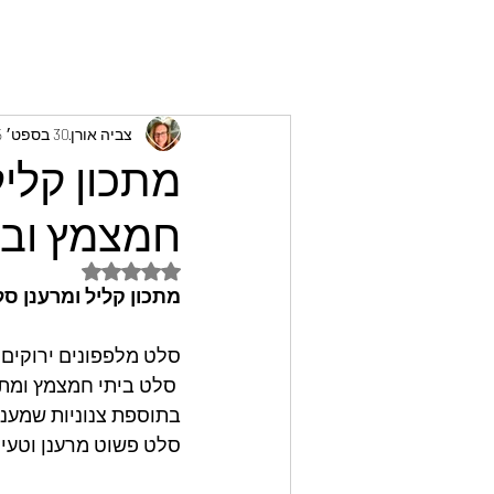
צביה אורן
30 בספט׳ 2025
מתכון קליל
חמצמץ ובכל
דירוג של NaN מתוך 5 כוכבים
מתכון קליל ומרענן ס
סלט מלפפונים ירוקים ו
 סלט ביתי חמצמץ ומתובל בשום ושמיר
בתוספת צנוניות שמענ
סלט פשוט מרענן וטעים