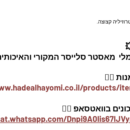
וזיליה קצוצה.
לי  מאסטר סלייסר המקורי והאיכותית
ת 👇🏼
ww.hadealhayomi.co.il/products/it
נים בוואטסאפ 👇🏽
hat.whatsapp.com/Dnpi9A0Iis67lJV