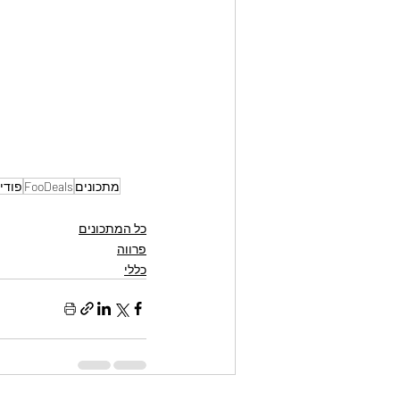
מתכונים
FooDeals
פודי
כל המתכונים
פרווה
כללי