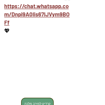
https://chat.whatsapp.co
m/Dnpi9A0Iis67lJVym9BO
Ff
💖
קרדיט למירב מלכה