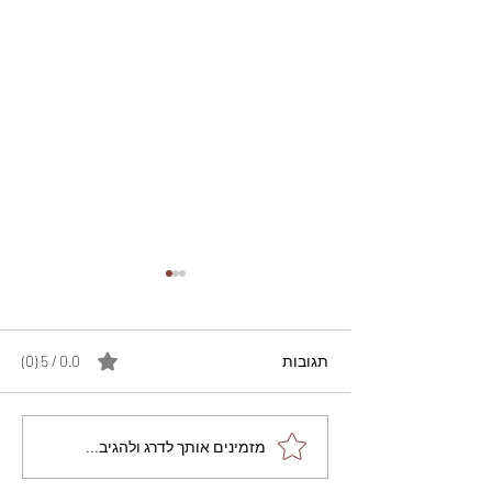
תגובות
0.0 / 5 ‏(0)
מתכון מנצח עוגת מייפל
מזמינים אותך לדרג ולהגיב...
שוקולד בחושה וקלה - זיוה