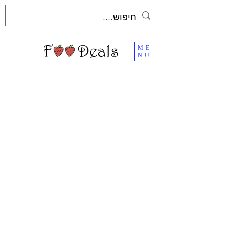
ME
NU