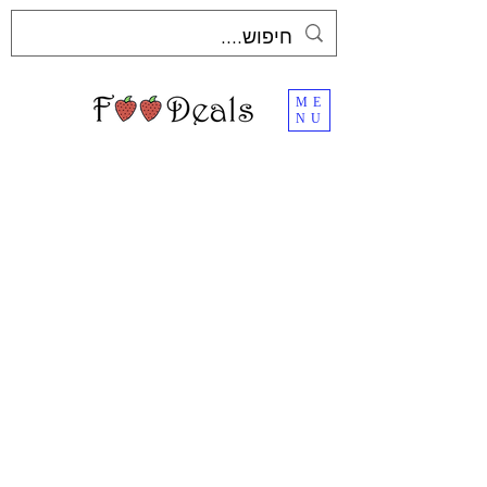
ME
NU