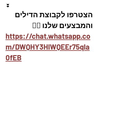
⏬
הצטרפו לקבוצת הדילים 
והמבצעים שלנו 👇🏽
https://chat.whatsapp.co
m/DWQHY3HIWQEEr75qla
0fEB