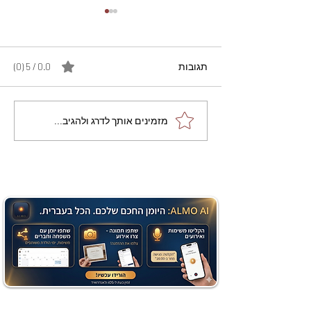
תגובות
0.0 / 5 ‏(0)
מתכון מנצח עוגת מייפל
מזמינים אותך לדרג ולהגיב...
שוקולד בחושה וקלה - זיוה
כהן