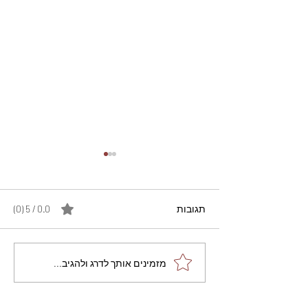
תגובות
0.0 / 5 ‏(0)
מתכון מנצח עוגת מייפל
מזמינים אותך לדרג ולהגיב...
שוקולד בחושה וקלה - זיוה
כהן