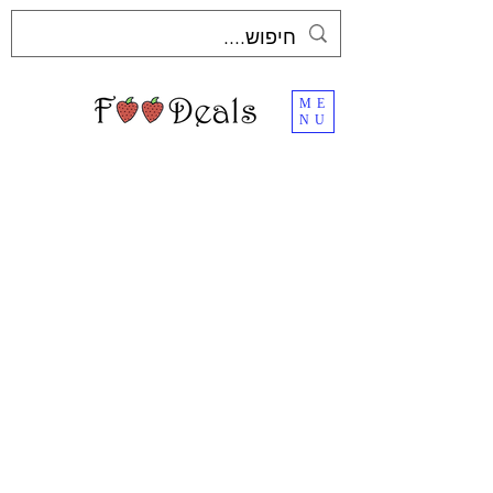
ME
NU