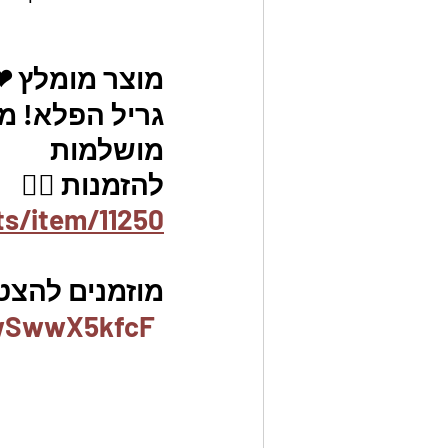
מוצר מומלץ ❤
גריל הפלא! מכ
מושלמות
להזמנות 👇🏼
ts/item/11250
מוזמנים להצט
6wSwwX5kfcF