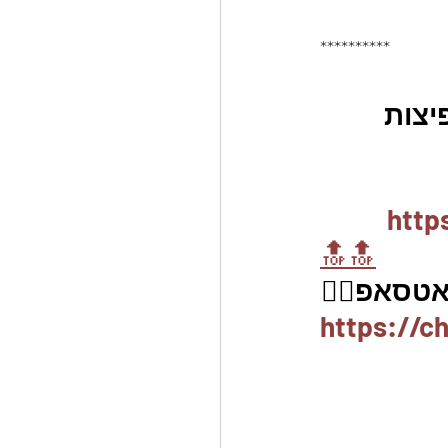
**********
יצות 
http
🔝🔝
אטסאפ👇🏼
https://