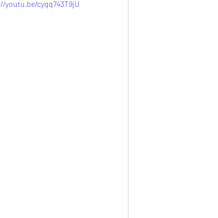
://youtu.be/cyqq743T9jU