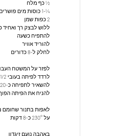
½ כף מלח
¼-1 כוסות מים פושרים
2 כפות שמן 
ללוש לבצק רך ואחיד כ-5 דקות
להתפיח כשעה
להוריד אוויר 
לחלק ל-8 כדורים 
לפזר על המשטח העבו
לרדד לפיתה בעובי 1/2 ס"מ 
להשאיר לתפיחה כ-20 דקות
להניח את הפיתה הפוך 
לאפות בתנור שחומם 
על 230° כ-8 דקות 
באהבה נועם זיגדון 