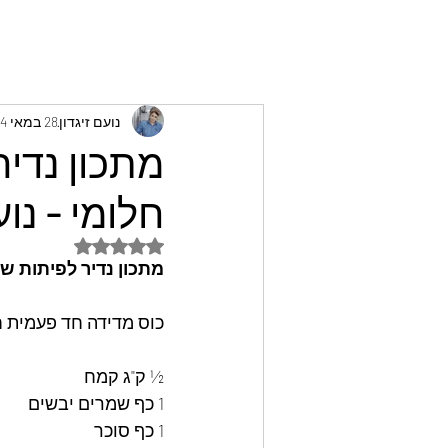
נועם זיגדון
28 במאי 2024
מתכון נדי
חלומי - נוע
דירוג של NaN מתוך 5 כוכבים
מתכון נדיר לפיתות שמ
כוס מדידה חד פעמית 
½ ק"ג קמח 
1 כף שמרים יבשים
1 כף סוכר