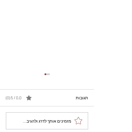
תגובות
0.0 / 5 ‏(0)
מתכון מנצח עוגת מייפל
מזמינים אותך לדרג ולהגיב...
שוקולד בחושה וקלה - זיוה