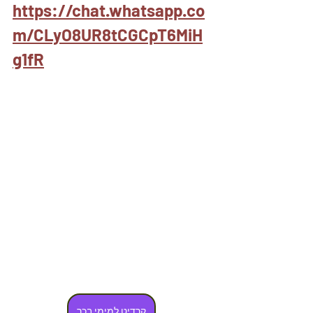
https://chat.whatsapp.co
m/CLyO8UR8tCGCpT6MiH
g1fR
קרדיט למימי בכר