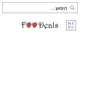
ME
NU