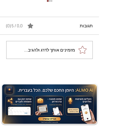
תגובות
0.0 / 5 ‏(0)
מתכון מנצח עוגת מייפל
מזמינים אותך לדרג ולהגיב...
שוקולד בחושה וקלה - זיוה
כהן