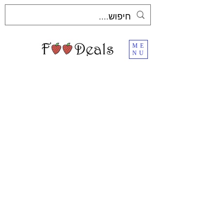
ME
NU