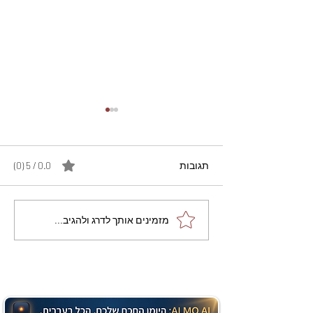
תגובות
0.0 / 5 ‏(0)
מתכון מנצח עוגת מייפל
מזמינים אותך לדרג ולהגיב...
שוקולד בחושה וקלה - זיוה
כהן