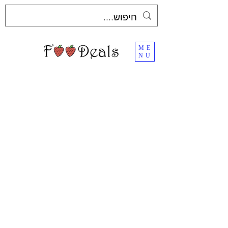
ME
NU