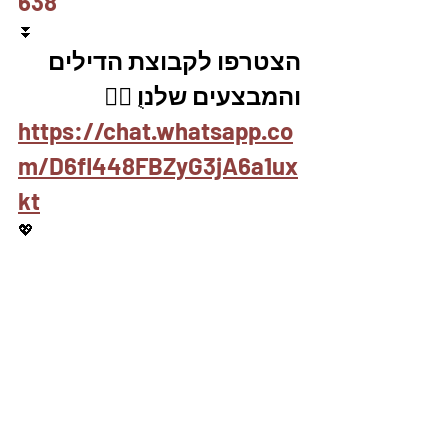
638
⏬
הצטרפו לקבוצת הדילים 
והמבצעים שלנוֻ 👇🏽
https://chat.whatsapp.co
m/D6fl448FBZyG3jA6a1ux
kt
💖