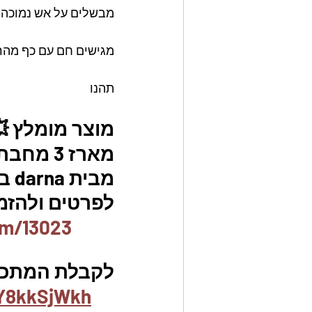
מבשלים על אש נמוכה ב
מגישים חם עם כף מהר
תהנו
מוצר מומלץ 
מבית darna במחיר בלעדי!
לפרטים ולהזמנו
em/13023
לקבלת המתכונ
Y8kkSjWkh