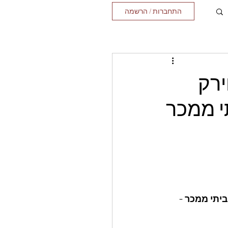
התחברות / הרשמה
ירק
י ממכר
יתי ממכר - 