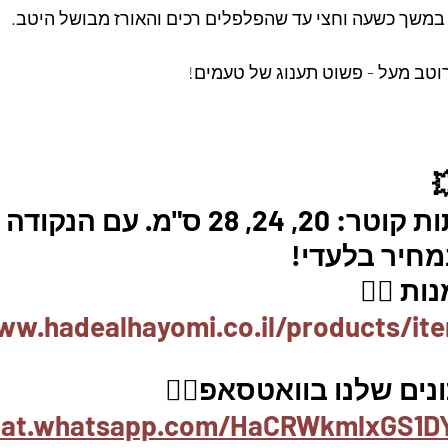
משך כשעה וחצי עד שהפלפלים רכים והאורז מבושל היטב.  
וטב מעל - פשוט תענוג של טעמים!
מארז 3 מחבתות קוטר: 20, 24, 28 ס"מ.
ת 👇🏼
ww.hadealhayomi.co.il/products/it
ים שלנו בוואטסאפ👇🏽
chat.whatsapp.com/HaCRWkmlxGS1D