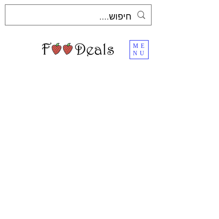
ME
NU