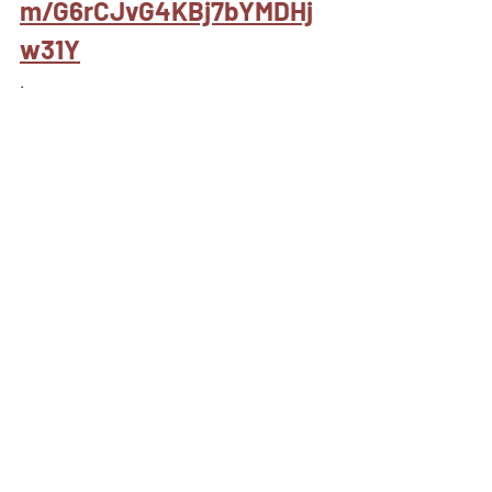
m/G6rCJvG4KBj7bYMDHj
w31Y
.