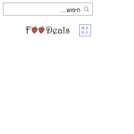
ME
NU