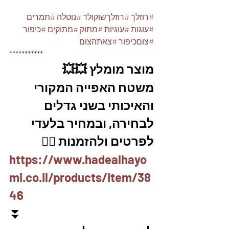
#רוזלך
#רוזלךשוקולד
#נוטלה
#תמרים
#עוגות
#עוגיות
#מתוק
#מתוקים
#כיפור
#צוםכיפור
#צאתהצום
***********
מוצר מומלץ 💥💥
משטח האפייה המקורי 
והאיכותי בשני גדלים 
לבחירה, ובמחיר בלעדי
לפרטים ולהזמנות 👇🏼
https://www.hadealhayo
mi.co.il/products/item/38
46
⏬