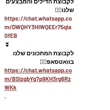
לקבוצת הדילים והמבצעים 
שלנו👇🏽
https://chat.whatsapp.co
m/DWQHY3HIWQEEr75qla
0fEB
⏬
לקבוצת המתכונים שלנו 
בוואטסאפ👇🏽
https://chat.whatsapp.co
m/BSlzgbYg7p9KH3rg6Rz
WKk
.