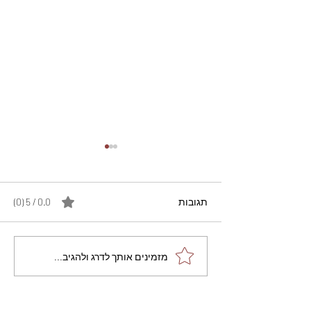
תגובות
0.0 / 5 ‏(0)
מתכון מנצח עוגת מייפל
מזמינים אותך לדרג ולהגיב...
שוקולד בחושה וקלה - זיוה
כהן