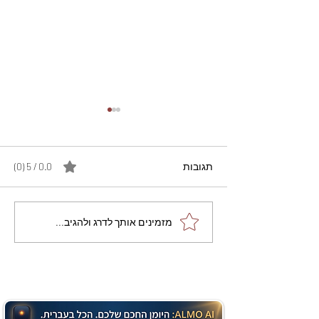
תגובות
0.0 / 5 ‏(0)
מתכון מנצח עוגת מייפל
מזמינים אותך לדרג ולהגיב...
שוקולד בחושה וקלה - זיוה
כהן