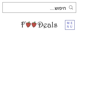
ME
NU